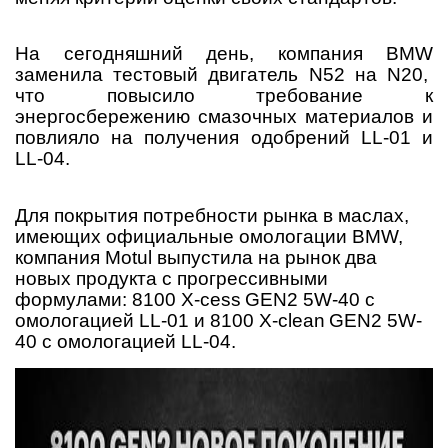
На сегодняшний день, компания
BMW
заменила тестовый двигатель
N
52 на
N
20,
что повысило требование к
энергосбережению смазочных материалов и
повлияло на получения одобрений
LL
-01 и
LL
-04.
Для покрытия потребности рынка в маслах,
имеющих официальные омологации
BMW
,
компания
Motul
выпустила на рынок два
новых продукта с прогрессивными
формулами: 8100
X
-
cess
GEN
2 5
W
-40 с
омологацией
LL
-01 и 8100
X
-
clean
GEN
2 5
W
-
40 с омологацией
LL
-04.