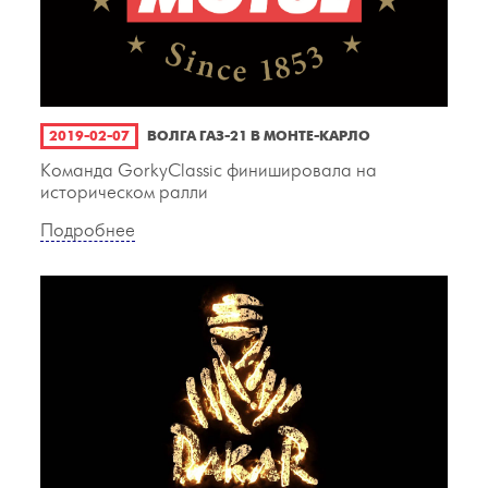
2019-02-07
ВОЛГА ГАЗ-21 В МОНТЕ-КАРЛО
Команда GorkyClassic финишировала на
историческом ралли
Подробнее