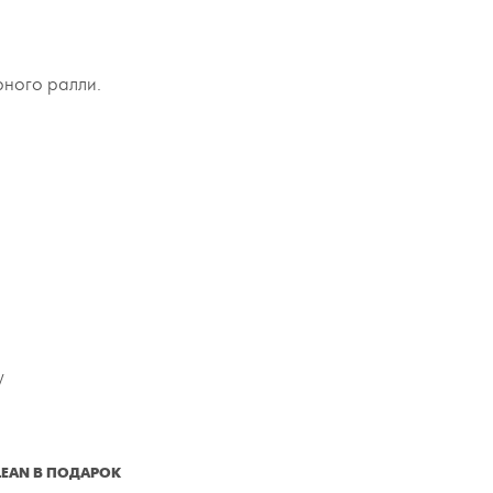
рного ралли.
у
CLEAN В ПОДАРОК