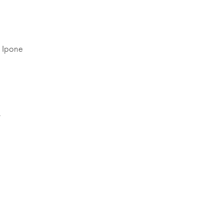
 Ipone
T