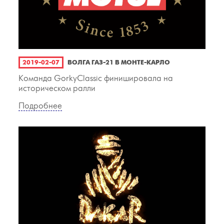
2019-02-07
ВОЛГА ГАЗ-21 В МОНТЕ-КАРЛО
Команда GorkyClassic финишировала на
историческом ралли
Подробнее