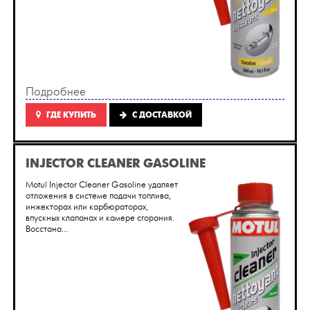
Подробнее
ГДЕ КУПИТЬ
C ДОСТАВКОЙ
INJECTOR CLEANER GASOLINE
Motul Injector Cleaner Gasoline удаляет
отложения в системе подачи топлива,
инжекторах или карбюраторах,
впускных клапанах и камере сгорания.
Восстана...