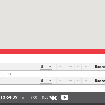
Всег
айдены
Всег
413 64 39
пн-пт 9:00 - 18:00