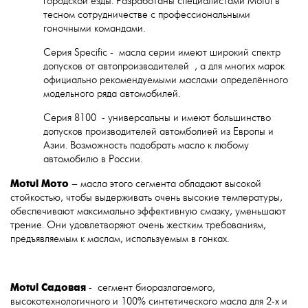
городской езды. Разработаны специалистами Motul в
тесном сотрудничестве с профессиональными
гоночными командами.
Серия Specific - масла серии имеют широкий спектр
допусков от автопроизводителей , а для многих марок
официально рекомендуемыми маслами определённого
модельного ряда автомобилей.
Серия 8100 - универсальны и имеют большинство
допусков производителей автомболией из Европы и
Азии. Возможность подобрать масло к любому
автомобилю в России.
Motul
Мото
– масла этого сегмента обладают высокой
стойкостью, чтобы выдерживать очень высокие температуры,
обеспечивают максимально эффективную смазку, уменьшают
трение. Они удовлетворяют очень жестким требованиям,
предъявляемым к маслам, используемым в гонках.
Motul
Садовая
- сегмент биоразлагаемого,
высокотехнологичного и 100% синтетического масла для 2-х и