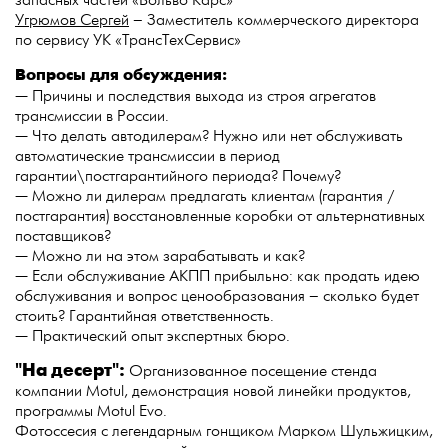
запасных частей «Вольво Карс»
Угрюмов Сергей
– Заместитель коммерческого директора
по сервису УК «ТрансТехСервис»
Вопросы для обсуждения:
— Причины и последствия выхода из строя агрегатов
трансмиссии в России.
— Что делать автодилерам? Нужно или нет обслуживать
автоматические трансмиссии в период
гарантии\постгарантийного периода? Почему?
— Можно ли дилерам предлагать клиентам (гарантия /
постгарантия) восстановленные коробки от альтернативных
поставщиков?
— Можно ли на этом зарабатывать и как?
— Если обслуживание АКПП прибыльно: как продать идею
обслуживания и вопрос ценообразования – сколько будет
стоить? Гарантийная ответственность.
— Практический опыт экспертных бюро.
"На десерт":
Организованное посещение стенда
компании Motul, демонстрация новой линейки продуктов,
программы Motul Evo.
Фотоссесия с легендарным гонщиком Марком Шульжицким,