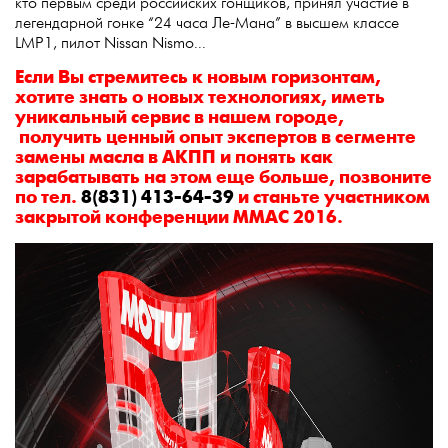
кто первым среди российских гонщиков, принял участие в
легендарной гонке “24 часа Ле-Мана” в высшем классе
LMP1, пилот Nissan Nismo...
Если Вы стремитесь к новым горизонтам,
хотите знать о новых технологиях, иметь
уникальный сервис в нашем городе,
получить ценный опыт экспертов в сегменте
замены масла в АКПП и понять как
зарабатывать на этом еще больше, позвоните
по тел.
8(831) 413-64-39
и станьте участником
закрытой конференции MMAC 2016.