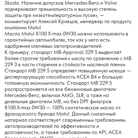
Skoda. Наличие допусков Mercedes-Benz и Volvo
подчеркивают премиальность и высокую степень
защиты при низкотемпературном пуске», —
комментирует Алексей Кривцов, менеджер по продукту
компании Motul.
Масло Motul 8100 X-max 0W30 можно использовать в
гарантийных автомобилях, так как у него есть
одобрения ключевых автопроизводителей.
К примеру, стандарт MB-Approval 229.5 выдвигает
более строгие требования к маслу по сравнению с MB
229.3 в части старения и стойкости масляной пленки.
Стандарт MB 229.5 определяет повышенную моюще —
диспергирующую способность АСЕА В4 и большую
топливную экономичность. Стандарт MB 229.5
распространяется на все бензиновые двигатели
Mercedes-Benz, включая AMG, SLR, а таже на
дизельные двигатели MB, но без DPF фильтров.
8100 X-max 0W30 — 100% синтетическое масло от
французского бренда Motul. Данный смазочный
материал соответствует современным требованиям
автопроизводителей по эффективности и
долговечности, а также требованиям по API, ACEA.